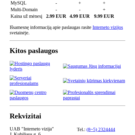
MySQL
-
+
+
Multi-Domain
-
-
+
Kaina už mėnesį
2.99 EUR
4.99 EUR
9.99 EUR
Išsamesnę informaciją apie paslaugas rasite
Interneto vizijos
svetainėje.
Kitos paslaugos
Rekvizitai
UAB "Interneto vizija"
Tel.:
(8~5) 2324444
J. Kubiliaus g. 6