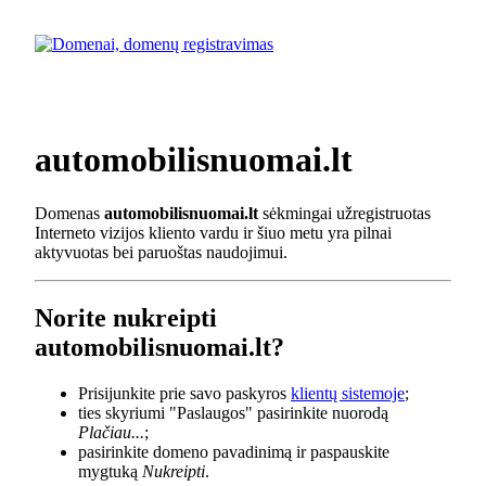
automobilisnuomai.lt
Domenas
automobilisnuomai.lt
sėkmingai užregistruotas
Interneto vizijos kliento vardu ir šiuo metu yra pilnai
aktyvuotas bei paruoštas naudojimui.
Norite nukreipti
automobilisnuomai.lt?
Prisijunkite prie savo paskyros
klientų sistemoje
;
ties skyriumi "Paslaugos" pasirinkite nuorodą
Plačiau...
;
pasirinkite domeno pavadinimą ir paspauskite
mygtuką
Nukreipti
.