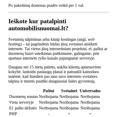
Po pakeitimų domenas pradės veikti per 1 val.
Ieškote kur patalpinti
automobilisnuomai.lt?
Svetainių talpinimas arba kitaip hostingas (angl.
web
hosting
) – tai pagrindinis būdas jūsų svetainei atsidurti
internete. Tai vietos jūsų internetiniam projektui, el. paštui ar
duomenų bazei suteikimas patikimame, galingame, prie
spartaus interneto ryšio kanalo pajungtame serveryje.
Daugiau nei 15 metų patirtis, aukšta klientų aptarnavimo
kokybė, lankstūs paslaugų planai ir patraukli kainodara
nulėmė, kad šiandien pas mus savo interneto svetaines
talpina ir mumis pasitiki daugiausiai šalies gyventojų.
Paštui
Svetainei
Universalus
Duomenų srautas
Neribojama
Neribojama
Neribojama
Vieta serveryje
Neribojama
Neribojama
Neribojama
El. pašto dėžutės
Neribojama
Neribojama
Neribojama
PHP
-
+
+